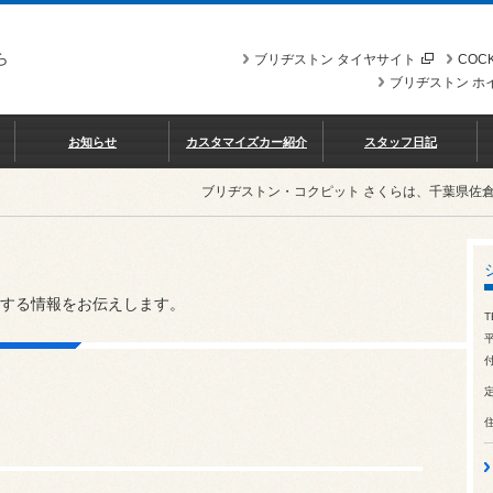
ら
ブリヂストン タイヤサイト
COCK
ブリヂストン ホ
お知らせ
カスタマイズカー紹介
スタッフ日記
ブリヂストン・コクピット さくらは、千葉県佐
する情報をお伝えします。
T
平
付