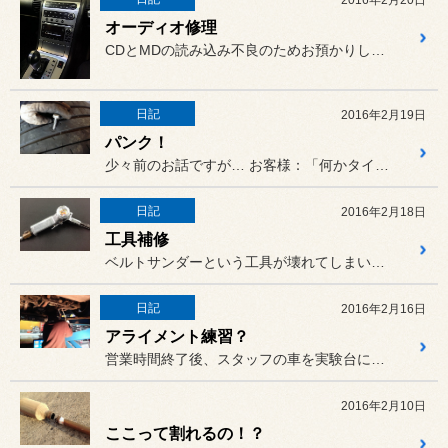
オーディオ修理
CDとMDの読み込み不良のためお預かりしていた
日記
2016年2月19日
パンク！
少々前のお話ですが… お客様：「何かタイヤからカタカタ...
日記
2016年2月18日
工具補修
ベルトサンダーという工具が壊れてしまいました(泣)
日記
2016年2月16日
アライメント練習？
営業時間終了後、スタッフの車を実験台にアライメント測定・調整を行い...
2016年2月10日
ここって割れるの！？