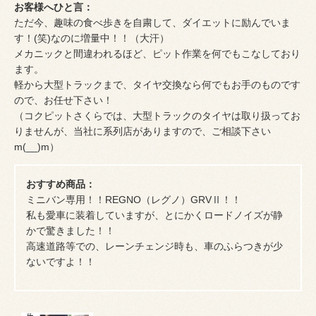
お客様へひと言：
ただ今、趣味の食べ歩きを自粛して、ダイエットに励んでいま
す！(笑)なのに増量中！！（大汗）
メカニックと間違われるほど、ピット作業を何でもこなしており
ます。
軽から大型トラックまで、タイヤ交換なら何でもお手のものです
ので、お任せ下さい！
（コクピットさくらでは、大型トラックのタイヤは取り扱ってお
りませんが、当社に系列店がありますので、ご相談下さい
m(__)m）
おすすめ商品：
ミニバン専用！！REGNO（レグノ）GRVⅡ！！
私も愛車に装着していますが、とにかくロードノイズが静
かで驚きました！！
高速道路等での、レーンチェンジ時も、車のふらつきが少
ないですよ！！