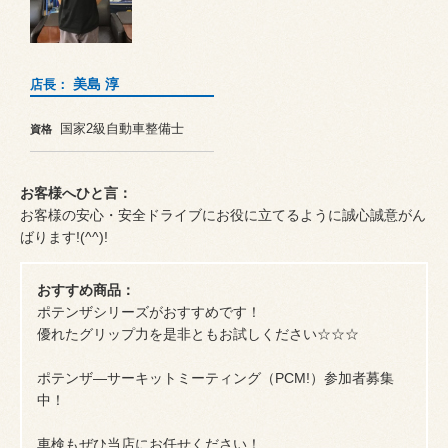
美島 淳
店長：
国家2級自動車整備士
資格
お客様へひと言：
お客様の安心・安全ドライブにお役に立てるように誠心誠意がん
ばります!(^^)!
おすすめ商品：
ポテンザシリーズがおすすめです！
優れたグリップ力を是非ともお試しください☆☆☆
ポテンザ―サーキットミーティング（PCM!）参加者募集
中！
車検もぜひ当店にお任せください！