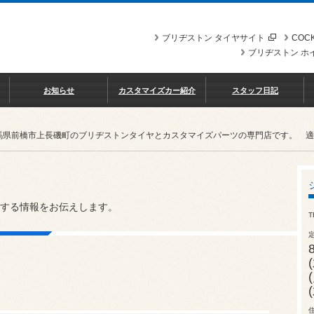
ブリヂストン タイヤサイト
COCK
ブリヂストン ホ
お知らせ
カスタマイズカー紹介
スタッフ日記
馬県前橋市上長磯町のブリヂストンタイヤとカスタマイズパーツの専門店です。 適格請求
する情報をお伝えします。
T