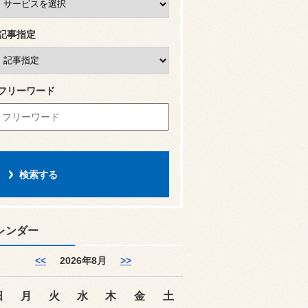
記事指定
フリーワード
レンダー
<<
2026年8月
>>
日
月
火
水
木
金
土