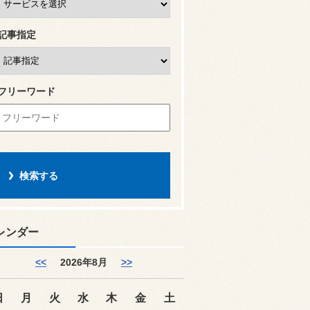
記事指定
フリーワード
レンダー
<<
2026年8月
>>
日
月
火
水
木
金
土