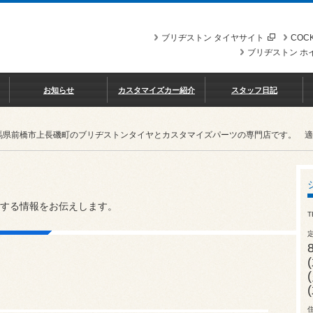
ブリヂストン タイヤサイト
COCK
ブリヂストン ホ
お知らせ
カスタマイズカー紹介
スタッフ日記
馬県前橋市上長磯町のブリヂストンタイヤとカスタマイズパーツの専門店です。 適格請求
する情報をお伝えします。
T