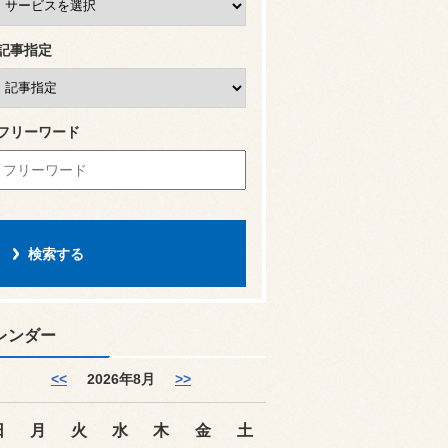
記事指定
フリーワード
レンダー
<<
2026年8月
>>
日
月
火
水
木
金
土