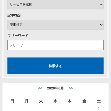
記事指定
フリーワード
<<
2026年8月
>>
日
月
火
水
木
金
土
1