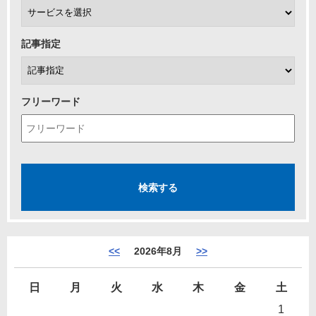
記事指定
フリーワード
<<
2026年8月
>>
日
月
火
水
木
金
土
1