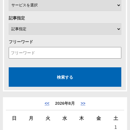
記事指定
フリーワード
<<
2026年8月
>>
日
月
火
水
木
金
土
1