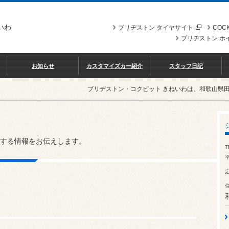
いわ
ブリヂストン タイヤサイト
COCK
ブリヂストン ホ
お知らせ
カスタマイズカー紹介
スタッフ日記
ブリヂストン・コクピット きねいわは、和歌山県
する情報をお伝えします。
T
平