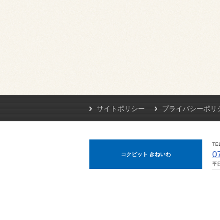
サイトポリシー
プライバシーポリ
TE
0
コクピット きねいわ
平日