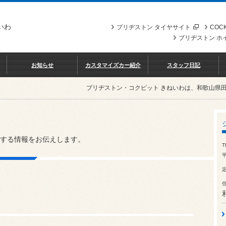
いわ
ブリヂストン タイヤサイト
COCK
ブリヂストン ホ
お知らせ
カスタマイズカー紹介
スタッフ日記
ブリヂストン・コクピット きねいわは、和歌山県
する情報をお伝えします。
T
平