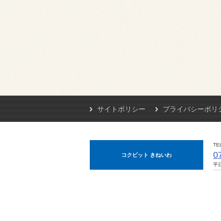
サイトポリシー
プライバシーポリ
TE
0
コクピット きねいわ
平日