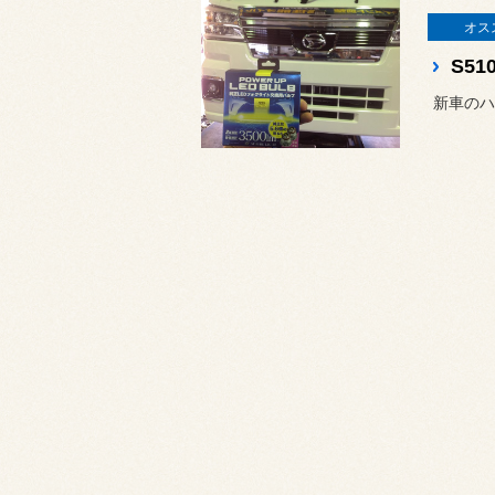
オス
新車のハ