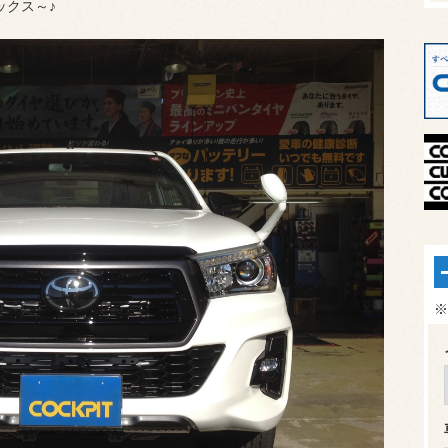
ックス～♪
※