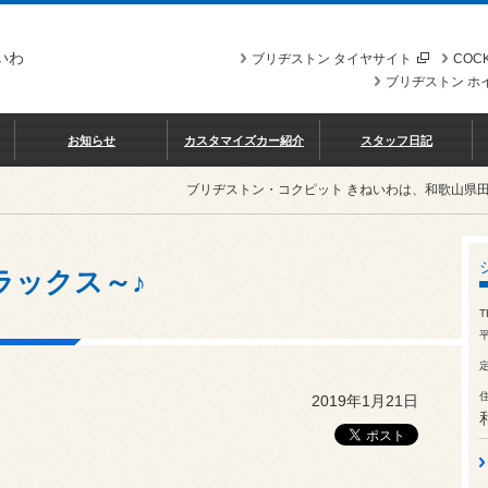
いわ
ブリヂストン タイヤサイト
COCK
ブリヂストン ホ
お知らせ
カスタマイズカー紹介
スタッフ日記
ブリヂストン・コクピット きねいわは、和歌山県
ラックス～♪
T
平
2019年1月21日