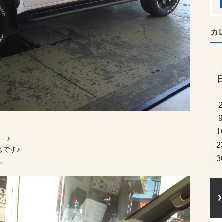
カ
1
 ♪
2
点です♪
3
、