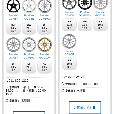
Prodrive
Prodrive
Prodrive
Prodrive
Prodrive
Prodrive
GC-05N
GC-0100s
GC-012L
GC-05N
GC-05N
GC-0100s
BF
MB
BS
MBR
BW
BF
21 x
19 x
19 x
20 x
20 x
20 x
9.5
10.0
8.0
10.0
11.0
10.5
Prodrive
Prodrive
Prodrive
Prodrive
GC-05R
GC-05R
GC-0100
GC-0100
BF
BF
BF
AG
20 x
20 x
20 x
20 x
9.5
8.5
9.0
10.0
019-661-2323
011-896-1212
10:00～19:00
営業時間：
平日：10:00～
営業時間：
19:00 ／ 日・祝日：10:00～
水曜日
定休日：
19:00
水曜日
定休日：
店舗サイト