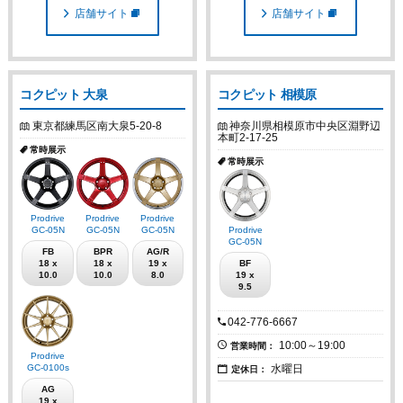
店舗サイト
店舗サイト
コクピット 大泉
コクピット 相模原
東京都練馬区南大泉5-20-8
神奈川県相模原市中央区淵野辺
本町2-17-25
常時展示
常時展示
Prodrive
Prodrive
Prodrive
GC-05N
GC-05N
GC-05N
Prodrive
GC-05N
FB
BPR
AG/R
18 x
18 x
19 x
BF
10.0
10.0
8.0
19 x
9.5
042-776-6667
10:00～19:00
営業時間：
Prodrive
GC-0100s
水曜日
定休日：
AG
19 x