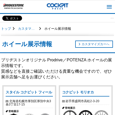
トップ
カスタマイズカー
ホイール展示情報
ホイール展示情報
カスタマイズカーへ
ブリヂストンオリジナル Prodrive／POTENZA ホイールの展
示情報です。
質感などを直接ご確認いただける貴重な機会ですので、ぜひ
展示店舗へ足をお運びください。
スタイル コクピット フィール
コクピット モリオカ
北海道札幌市厚別区厚別中央3
岩手県盛岡市高松2-3-20
条3丁目17-15
常時展示
常時展示