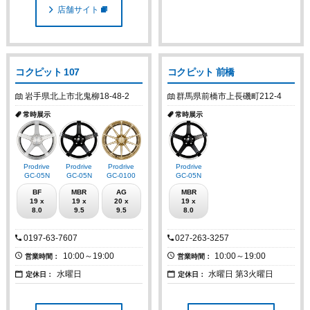
店舗サイト
コクピット 107
コクピット 前橋
岩手県北上市北鬼柳18-48-2
群馬県前橋市上長磯町212-4
常時展示
常時展示
Prodrive
Prodrive
Prodrive
Prodrive
GC-05N
GC-05N
GC-0100
GC-05N
BF
MBR
AG
MBR
19 x
19 x
20 x
19 x
8.0
9.5
9.5
8.0
0197-63-7607
027-263-3257
10:00～19:00
10:00～19:00
営業時間：
営業時間：
水曜日
水曜日 第3火曜日
定休日：
定休日：