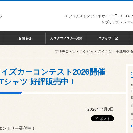
ら
ブリヂストン タイヤサイト
COCK
ブリヂストン ホ
お知らせ
カスタマイズカー紹介
スタッフ日記
ブリヂストン・コクピット さくらは、千葉県佐
イズカーコンテスト2026開催
AL Tシャツ 好評販売中！
T
平
付
2026年7月8日
 エントリー受付中！