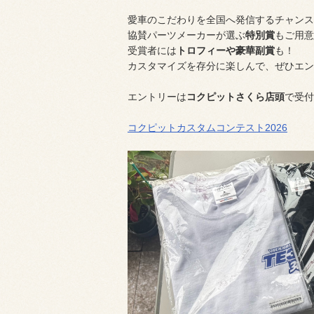
愛車のこだわりを全国へ発信するチャンス
協賛パーツメーカーが選ぶ
特別賞
もご用意
受賞者には
トロフィーや豪華副賞
も！
カスタマイズを存分に楽しんで、ぜひエント
エントリーは
コクピットさくら店頭
で受付
コクピットカスタムコンテスト2026