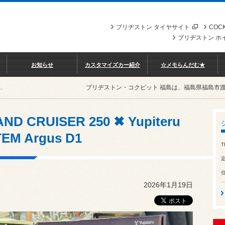
ブリヂストン タイヤサイト
COCK
ブリヂストン ホ
お知らせ
カスタマイズカー紹介
☆メモらんだむ★
upiteru CAR SECURITY SYSTEM Argus D1
ブリヂストン・コクピット 福島は、福島県福島市
ND CRUISER 250 ✖ Yupiteru
EM Argus D1
T
2026年1月19日