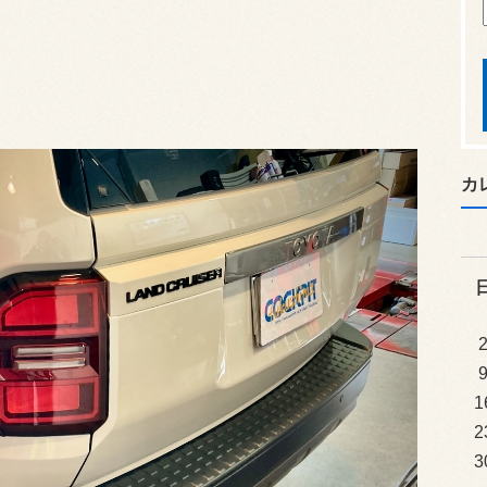
カ
1
2
3