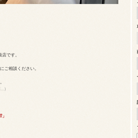
扱店です。
にご相談ください。
。
..）
⁉
」