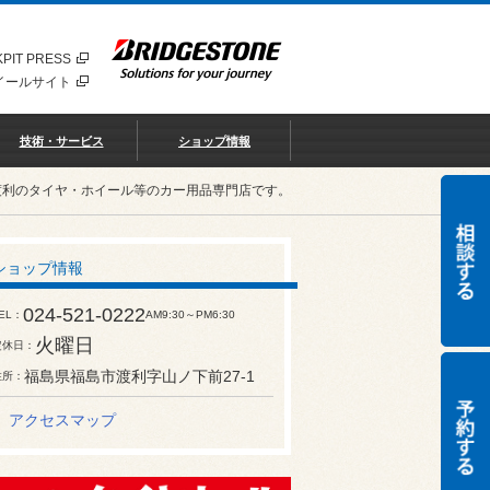
PIT PRESS
イールサイト
技術・サービス
ショップ情報
渡利のタイヤ・ホイール等のカー用品専門店です。
ショップ情報
024-521-0222
EL
AM9:30～PM6:30
火曜日
定休日
福島県福島市渡利字山ノ下前27-1
住所
アクセスマップ