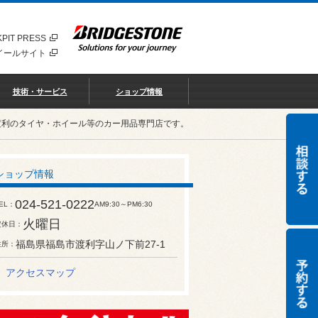
PIT PRESS
イールサイト
技術・サービス
ショップ情報
渡利のタイヤ・ホイール等のカー用品専門店です。
ショップ情報
024-521-0222
EL
AM9:30～PM6:30
火曜日
定休日
福島県福島市渡利字山ノ下前27-1
住所
アクセスマップ