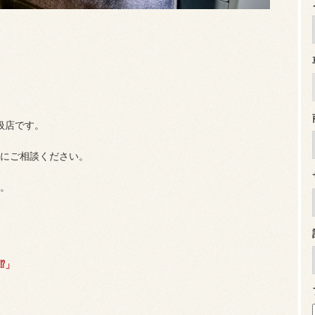
扱店です。
にご相談ください。
。
⁉
」