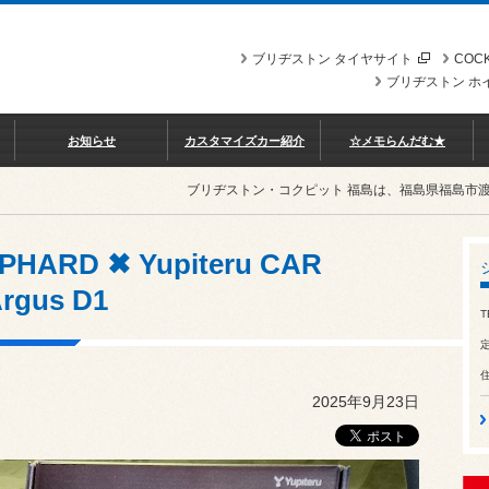
ブリヂストン タイヤサイト
COCK
ブリヂストン ホ
お知らせ
カスタマイズカー紹介
☆メモらんだむ★
gus D1
ブリヂストン・コクピット 福島は、福島県福島市
HARD ✖ Yupiteru CAR
rgus D1
T
2025年9月23日