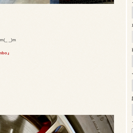
_ _)m
mbo』