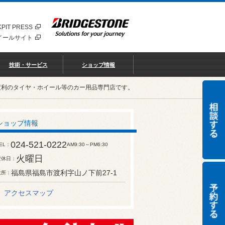
PIT PRESS
イールサイト
技術・サービス
ショップ情報
渡利のタイヤ・ホイール等のカー用品専門店です。
ショップ情報
024-521-0222
EL
AM9:30～PM6:30
火曜日
定休日
福島県福島市渡利字山ノ下前27-1
住所
アクセスマップ