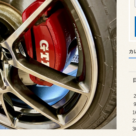
カ
1
2
3