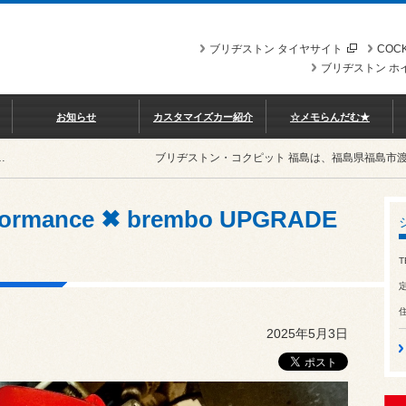
ブリヂストン タイヤサイト
COCK
ブリヂストン ホ
お知らせ
カスタマイズカー紹介
☆メモらんだむ★
e ✖ brembo UPGRADE GT KITS
ブリヂストン・コクピット 福島は、福島県福島市
rformance ✖ brembo UPGRADE
T
2025年5月3日