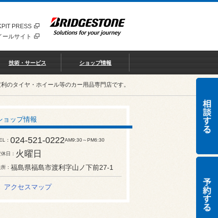
PIT PRESS
イールサイト
技術・サービス
ショップ情報
渡利のタイヤ・ホイール等のカー用品専門店です。
ショップ情報
024-521-0222
EL
AM9:30～PM6:30
火曜日
定休日
福島県福島市渡利字山ノ下前27-1
住所
アクセスマップ