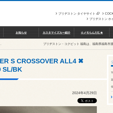
ブリヂストン タイヤサイト
COCK
ブリヂストン ホ
お知らせ
カスタマイズカー紹介
☆メモらんだむ★
 ALL4 ✖ RECARO SR-S BK100 SL/BK
ブリヂストン・コクピット 福島は、福島県福島市
PER S CROSSOVER ALL4 ✖
 SL/BK
T
2024年4月29日