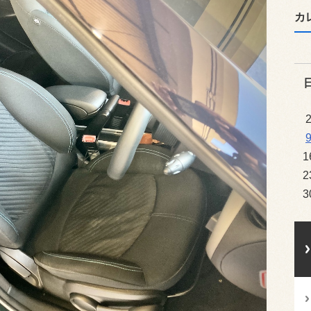
カ
1
2
3