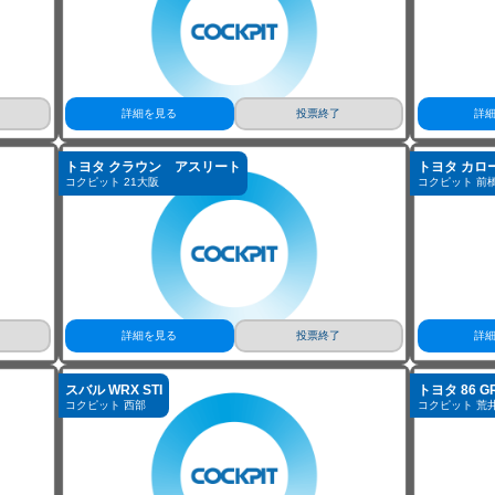
コクピット 相模原
コクピット モ
詳細を見る
投票終了
詳
トヨタ クラウン アスリート
トヨタ カロ
コクピット 21大阪
コクピット 前
詳細を見る
投票終了
詳
スバル WRX STI
トヨタ 86 
コクピット 西部
コクピット 荒