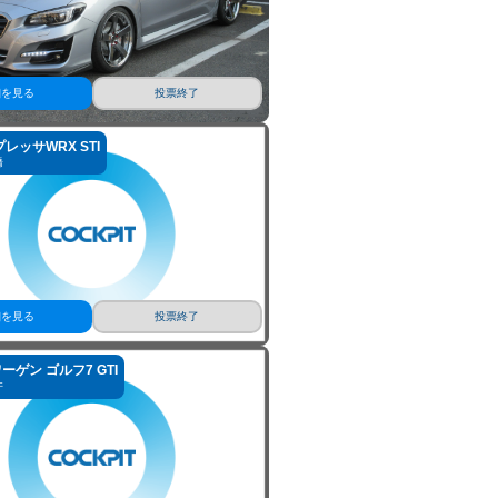
細を見る
投票終了
レッサWRX STI
橋
細を見る
投票終了
ゲン ゴルフ7 GTI
井