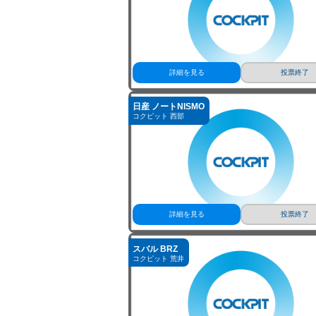
コクピット 312トヨオカ
詳細を見る
投票終了
日産 ノートNISMO
コクピット 西部
詳細を見る
投票終了
スバル BRZ
コクピット 荒井