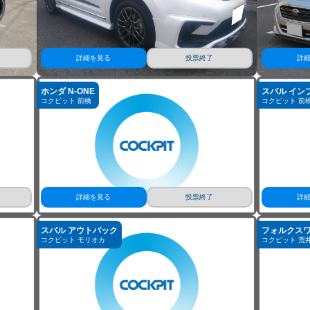
詳細を見る
投票終了
詳
ホンダ N-ONE
スバル インプ
コクピット 前橋
コクピット 前
詳細を見る
投票終了
詳
スバル アウトバック
フォルクスワー
コクピット モリオカ
コクピット 荒