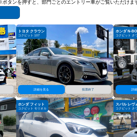
※ボタンを押すと、部門ごとのエントリー車がご覧いただけま
トヨタ クラウン
ホンダ N-B
コクピット 107
コクピット さ
詳細を見る
投票終了
詳
ホンダ フィット
スバル レヴ
コクピット モリオカ
コクピット さ