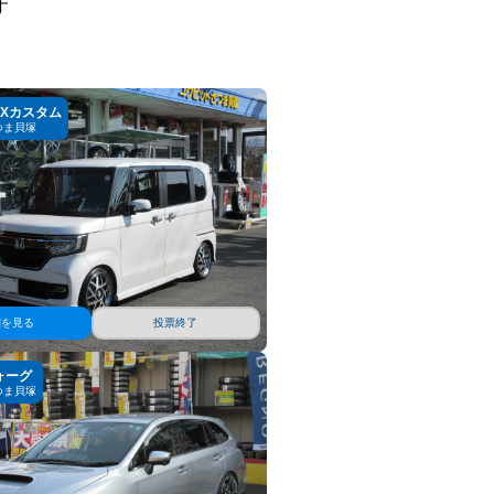
す
OXカスタム
つま貝塚
細を見る
投票終了
ォーグ
つま貝塚