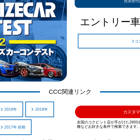
投票受付
エントリー車
コ
CCC関連リンク
2019年
2018年
カスタマ
全国のコクピット店が手がけた280
種などお好きな条件で検索できます
2017年 前期