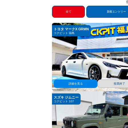
全て
新着エントリー
トヨタ マークX GRMN
コクピット 福島
詳細を見る
投票終了
スズキ ジムニー
コクピット 107