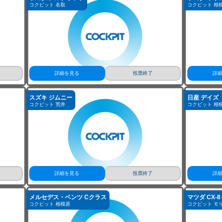
トヨタ アルテッツァ
トヨタ ヤリ
コクピット 名取
コクピット 相
詳細を見る
投票終了
詳
スズキ ジムニー
日産 デイズ
コクピット 荒井
コクピット 相
詳細を見る
投票終了
詳
メルセデス・ベンツ Cクラス
マツダ CX-8