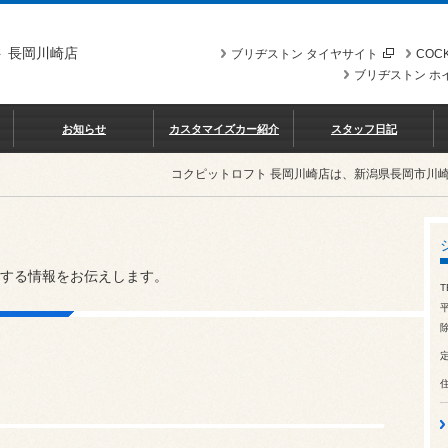
 長岡川崎店
ブリヂストン タイヤサイト
COCK
ブリヂストン ホ
お知らせ
カスタマイズカー紹介
スタッフ日記
コクピットロフト 長岡川崎店は、新潟県長岡市川
する情報をお伝えします。
T
除