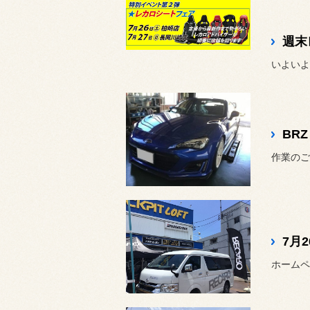
週末
いよいよ
BR
作業のご
7月
ホームペ