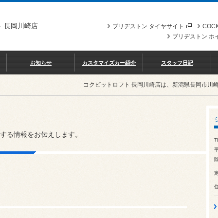
 長岡川崎店
ブリヂストン タイヤサイト
COCK
ブリヂストン ホ
お知らせ
カスタマイズカー紹介
スタッフ日記
コクピットロフト 長岡川崎店は、新潟県長岡市川
する情報をお伝えします。
T
除