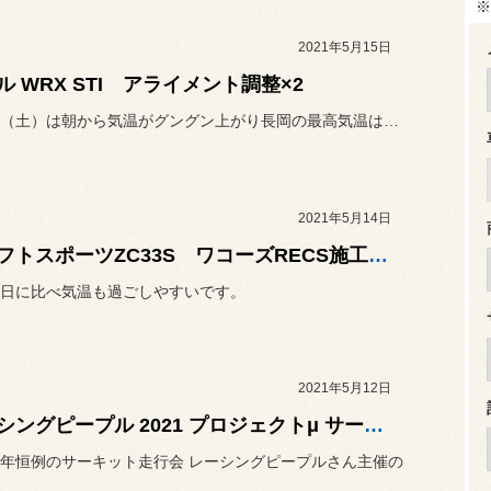
※
2021年5月15日
ル WRX STI アライメント調整×2
本日5/15（土）は朝から気温がグングン上がり長岡の最高気温は31...
2021年5月14日
スイフトスポーツZC33S ワコーズRECS施工 ＋ アライメント調整
日に比べ気温も過ごしやすいです。
2021年5月12日
レーシングピープル 2021 プロジェクトμ サーキットチャレンジin間瀬 第1戦
年恒例のサーキット走行会 レーシングピープルさん主催の