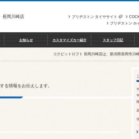
 長岡川崎店
ブリヂストン タイヤサイト
COCK
ブリヂストン ホ
お知らせ
カスタマイズカー紹介
スタッフ日記
コクピットロフト 長岡川崎店は、新潟県長岡市川
する情報をお伝えします。
T
除