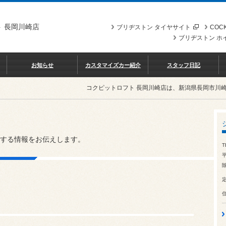
 長岡川崎店
ブリヂストン タイヤサイト
COCK
ブリヂストン ホ
お知らせ
カスタマイズカー紹介
スタッフ日記
コクピットロフト 長岡川崎店は、新潟県長岡市川
する情報をお伝えします。
T
除