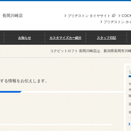
 長岡川崎店
ブリヂストン タイヤサイト
COCK
ブリヂストン ホ
お知らせ
カスタマイズカー紹介
スタッフ日記
コクピットロフト 長岡川崎店は、新潟県長岡市川
する情報をお伝えします。
T
除