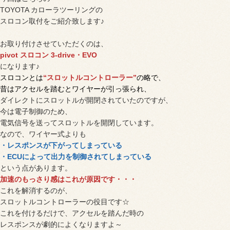
TOYOTA カローラツーリングの
スロコン取付をご紹介致します♪
お取り付けさせていただくのは、
pivot スロコン 3-drive・EVO
になります♪
スロコンとは
“スロットルコントローラー”
の略で、
昔はアクセルを踏むとワイヤーが引っ張られ、
ダイレクトにスロットルが開閉されていたのですが、
今は電子制御のため、
電気信号を送ってスロットルを開閉しています。
なので、ワイヤー式よりも
・レスポンスが下がってしまっている
・ECUによって出力を制御されてしまっている
という点があります。
加速のもっさり感はこれが原因です・・・
これを解消するのが、
スロットルコントローラーの役目です☆
これを付けるだけで、アクセルを踏んだ時の
レスポンスが劇的によくなりますよ～