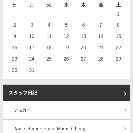
日
月
火
水
木
金
土
1
2
3
4
5
6
7
8
9
10
11
12
13
14
15
16
17
18
19
20
21
22
23
24
25
26
27
28
29
30
31
スタッフ日記
デモカー
Ｎｏｒｄｏｓｔｔｅｎ Ｍｅｅｔｉｎｇ