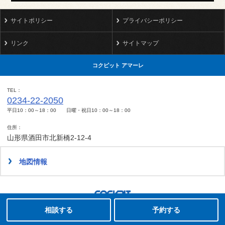
サイトポリシー
プライバシーポリシー
リンク
サイトマップ
コクピット アマーレ
TEL
0234-22-2050
平日10：00～18：00 日曜・祝日10：00～18：00
住所
山形県酒田市北新橋2-12-4
地図情報
タイヤ点検・安全点検/タイヤ履き替え/オイル交換/その他ピット作業の予約
Copyright(C)2008-2022 COCKPIT AMARE.All rights reserved.
相談する
予約する