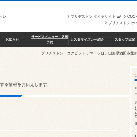
ーレ
ブリヂストン タイヤサイト
COCK
ブリヂストン ホ
サービスメニュー・各種
お知らせ
カスタマイズカー紹介
スタッフ日記
予約
ブリヂストン・コクピット アマーレは、山形県酒田市北
する情報をお伝えします。
T