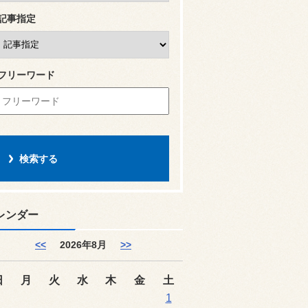
記事指定
フリーワード
レンダー
<<
2026年8月
>>
日
月
火
水
木
金
土
1