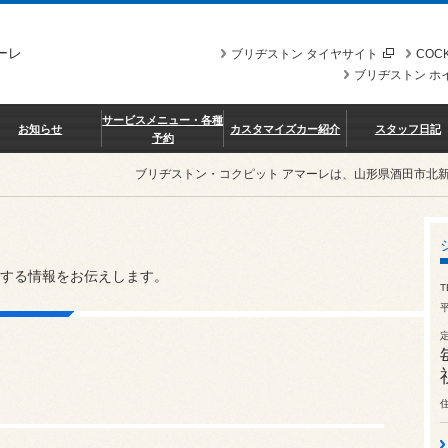
ーレ
ブリヂストン タイヤサイト
COCK
ブリヂストン ホ
サービスメニュー・各種
お知らせ
カスタマイズカー紹介
スタッフ日記
予約
ブリヂストン・コクピット アマーレは、山形県酒田市北
する情報をお伝えします。
T