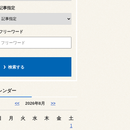
記事指定
フリーワード
レンダー
<<
2026年8月
>>
日
月
火
水
木
金
土
1