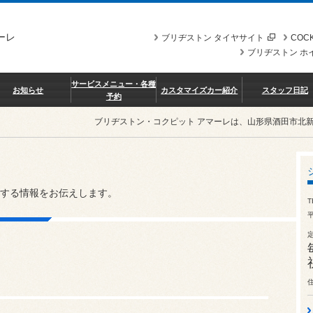
ーレ
ブリヂストン タイヤサイト
COCK
ブリヂストン ホ
サービスメニュー・各種
お知らせ
カスタマイズカー紹介
スタッフ日記
予約
ブリヂストン・コクピット アマーレは、山形県酒田市北
する情報をお伝えします。
T