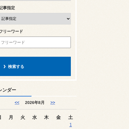
記事指定
フリーワード
レンダー
<<
2026年8月
>>
日
月
火
水
木
金
土
1