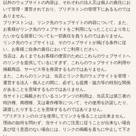
以外のウェブサイトの内容は、それぞれの法人又は個人の責任にお
いて管理・運営されており、ブリヂストンの管理下にあるものでは
ありません。
ブリヂストンは、リンク先のウェブサイトの内容について、また、
お客様がリンク先のウェブサイトをご利用になったことにより生じ
たいかなる損害についても一切責任を負うものではありません。
リンク先のウェブサイトは、そのウェブサイトが掲げる条件に従
い、お客様ご自身の責任においてご利用ください。
当店は、あくまでもお客様の便宜のためにこれらのウェブサイトへ
のリンクを提供しているにすぎず、これらのウェブサイトの利用や
掲載商品、サービス等を推奨するものではありません。
また、これらのリンクは、当店とリンク先のウェブサイトを管理・
運営する法人・個人との間に、必ずしも提携・協力等の特別な関係
があることを意味するものではありません。
当サイトに掲載されているコンテンツの利用は、当店又は第三者の
特許権、商標権、又は著作権等について、その使用を許諾したり、
譲渡したりすることを意味するものではありません。
*ブリヂストンのロゴを使用してリンクを張ることは出来ません。
理由の如何を問わず、当サイトのご注意に従うことが出来ない場合
及び従う意思のない場合には、リンクの掲載を直ちに中止して下さ