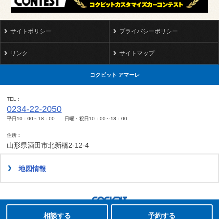
サイトポリシー
プライバシーポリシー
リンク
サイトマップ
コクピット アマーレ
TEL
0234-22-2050
平日10：00～18：00 日曜・祝日10：00～18：00
住所
山形県酒田市北新橋2-12-4
地図情報
タイヤ点検・安全点検/タイヤ履き替え/オイル交換/その他ピット作業の予約
Copyright(C)2008-2022 COCKPIT AMARE.All rights reserved.
相談する
予約する