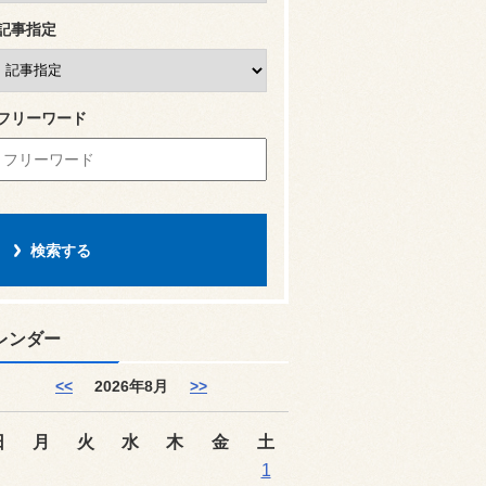
記事指定
フリーワード
レンダー
<<
2026年8月
>>
日
月
火
水
木
金
土
1