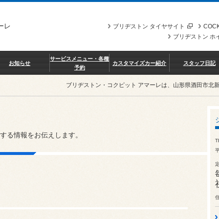
ーレ
ブリヂストン タイヤサイト
COCK
ブリヂストン ホ
サービスメニュー・各種
お知らせ
カスタマイズカー紹介
スタッフ日記
予約
ブリヂストン・コクピット アマーレは、山形県酒田市北
する情報をお伝えします。
T