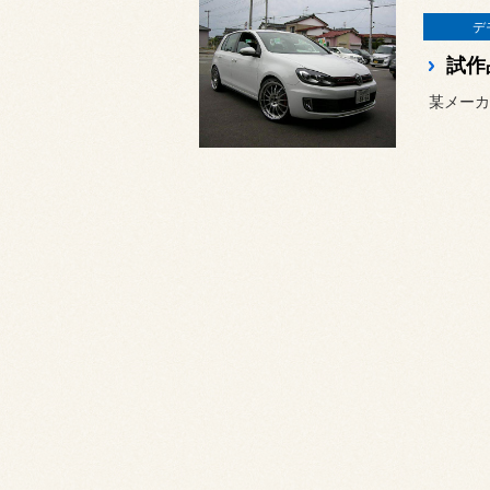
デ
試作
某メーカ