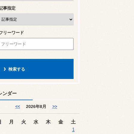
記事指定
フリーワード
レンダー
<<
2026年8月
>>
日
月
火
水
木
金
土
1