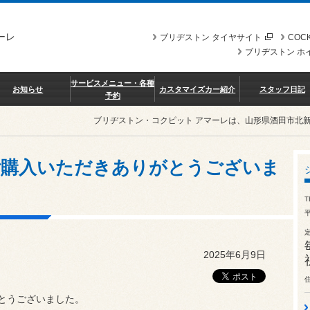
ーレ
ブリヂストン タイヤサイト
COCK
ブリヂストン ホ
サービスメニュー・各種
お知らせ
カスタマイズカー紹介
スタッフ日記
予約
ブリヂストン・コクピット アマーレは、山形県酒田市北
00をご購入いただきありがとうございま
T
2025年6月9日
がとうございました。