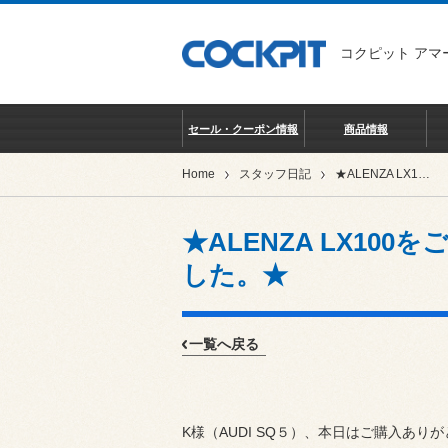
コクピット アマ
セール・クーポン情報
商品情報
Home
スタッフ日記
★ALENZA LX100をご購入いただきありがとうございました。★
★ALENZA LX1
した。★
一覧へ戻る
K様（AUDI SQ５）、本日はご購入あり