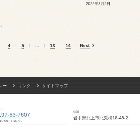
2025年3月2日
す。
Next
4
5
…
13
14
シー
リンク
サイトマップ
L
住所
197-63-7607
岩手県北上市北鬼柳18-48-2
10:00～PM7:00