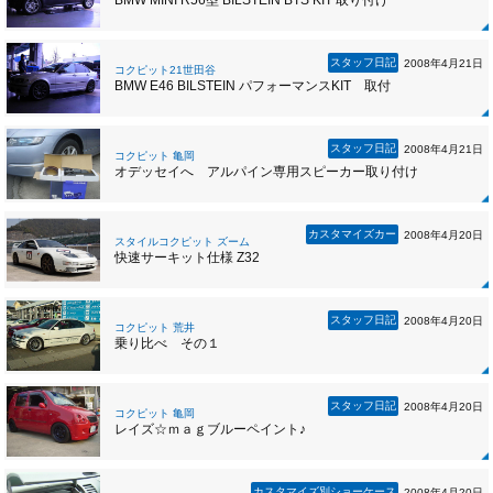
BMW MINI R56型 BILSTEIN BTS KIT 取り付け
スタッフ日記
2008年4月21日
コクピット21世田谷
BMW E46 BILSTEIN パフォーマンスKIT 取付
スタッフ日記
2008年4月21日
コクピット 亀岡
オデッセイへ アルパイン専用スピーカー取り付け
カスタマイズカー
2008年4月20日
スタイルコクピット ズーム
快速サーキット仕様 Z32
スタッフ日記
2008年4月20日
コクピット 荒井
乗り比べ その１
スタッフ日記
2008年4月20日
コクピット 亀岡
レイズ☆ｍａｇブルーペイント♪
カスタマイズ別ショーケース
2008年4月20日