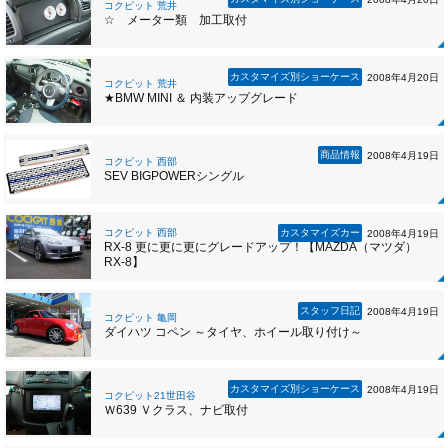
コクピット 荒井
☆ メーター類 加工取付
カスタマイズ別ショーケース
2008年4月20日
コクピット 荒井
★BMW MINI ＆ 内装アップグレード
商品情報
2008年4月19日
コクピット 西部
SEV BIGPOWERシングル
コクピット 西部
カスタマイズカー
2008年4月19日
RX-8 更に更に更にグレードアップ！【MAZDA（マツダ）
RX-8】
スタッフ日記
2008年4月19日
コクピット 亀岡
ダイハツ コペン ～タイヤ、ホイール取り付け～
カスタマイズ別ショーケース
2008年4月19日
コクピット21世田谷
Ｗ639 Ｖクラス、ナビ取付