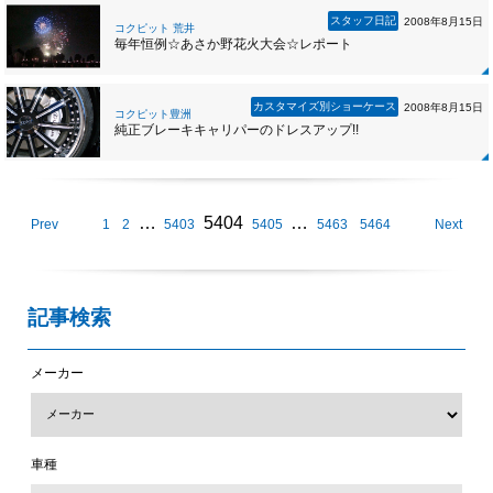
スタッフ日記
2008年8月15日
コクピット 荒井
毎年恒例☆あさか野花火大会☆レポート
カスタマイズ別ショーケース
2008年8月15日
コクピット豊洲
純正ブレーキキャリパーのドレスアップ!!
…
5404
…
Prev
1
2
5403
5405
5463
5464
Next
記事検索
メーカー
車種