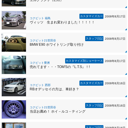
エルグランド（E51）
カスタマイズカー
2008年8月17日
コクピット 福島
ヴィッツ 生まれ変わりました！！！！！
スタッフ日記
2008年8月17日
コクピット21世田谷
BMW E90 ホワイトリング取り付け
カスタマイズ別ショーケース
2008年8月17日
コクピット豊洲
売れてます・・・TOM'Sの『L.T.S』！!
カスタマイズカー
2008年8月16日
コクピット 西部
RBオデッセイの方は、車好き？
スタッフ日記
2008年8月16日
コクピット21世田谷
当店お薦め！ ホイ－ルコ－ティング
スタッフ日記
2008年8月16日