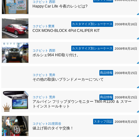
コクピット 西部
Happy Car Life 今夜のレシピは?
カスタマイズ別ショーケース
2008年8月16日
コクピット豊洲
COX MONO-BLOCK 4Pot CALIPER KIT
カスタマイズ別ショーケース
2008年8月16日
コクピット 西部
ポルシェ964 HID取り付け。
商品情報
2008年8月15日
コクピット 荒井
その他の取扱いブランドメーカーについて
コクピット 荒井
商品情報
2008年8月15日
アルパイン フリップダウンモニター TMX-R1100 ＆ スマー
トインストールキット
スタッフ日記
2008年8月15日
コクピット21世田谷
値上げ前のタイヤ交換！