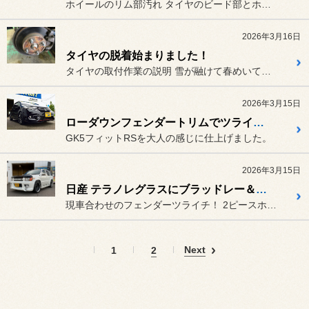
ホイールのリム部汚れ タイヤのビード部とホイールのリム...
2026年3月16日
タイヤの脱着始まりました！
タイヤの取付作業の説明 雪が融けて春めいてきました♪＝普...
2026年3月15日
ローダウンフェンダートリムでツライチマッチング
GK5フィットRSを大人の感じに仕上げました。
2026年3月15日
日産 テラノレグラスにブラッドレー＆アレンザでフェンダーツライチ
現車合わせのフェンダーツライチ！ 2ピースホイールの成せる技‼イン...
Next
1
2