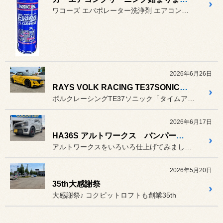
ワコーズ エバポレーター洗浄剤 エアコンの消臭クリーニングは以前...
2026年6月26日
RAYS VOLK RACING TE37SONIC＋POTENZA RE-71RS＋RECARO RSS
ボルクレーシングTE37ソニック「タイムアタックエディション」とポ...
2026年6月17日
HA36S アルトワークス バンパー加工で見慣れない顔に・・・
アルトワークスをいろいろ仕上げてみました♪ タイヤ・ホイール・サス...
2026年5月20日
35th大感謝祭
大感謝祭♪ コクピットロフトも創業35th