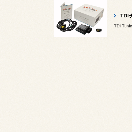
TD
TDI T