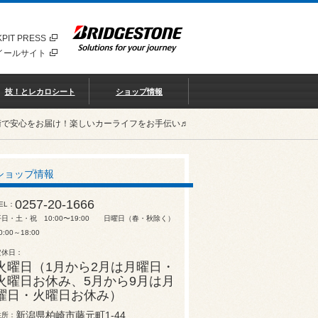
PIT PRESS
イールサイト
技！とレカロシート
ショップ情報
術で安心をお届け！楽しいカーライフをお手伝い♬
ショップ情報
0257-20-1666
EL
平日・土・祝 10:00〜19:00 日曜日（春・秋除く）
0:00～18:00
定休日
火曜日（1月から2月は月曜日・
火曜日お休み、5月から9月は月
曜日・火曜日お休み）
新潟県柏崎市藤元町1-44
住所