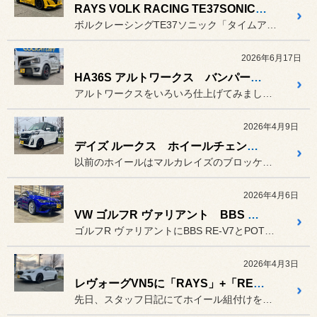
RAYS VOLK RACING TE37SONIC＋POTENZA RE-71RS＋RECARO RSS
ボルクレーシングTE37ソニック「タイムアタックエディション」とポ...
2026年6月17日
HA36S アルトワークス バンパー加工で見慣れない顔に・・・
アルトワークスをいろいろ仕上げてみました♪ タイヤ・ホイール・サス...
2026年4月9日
デイズ ルークス ホイールチェンジ！
以前のホイールはマルカレイズのブロッケンDSでしたが、ガリってしま...
2026年4月6日
VW ゴルフR ヴァリアント BBS RE-V7 ポテンザS007A
ゴルフR ヴァリアントにBBS RE-V7とPOTENZA S00...
2026年4月3日
レヴォーグVN5に「RAYS」+「REGNO」19インチ装着！
先日、スタッフ日記にてホイール組付けをご紹介したレイズ ベルサス ...