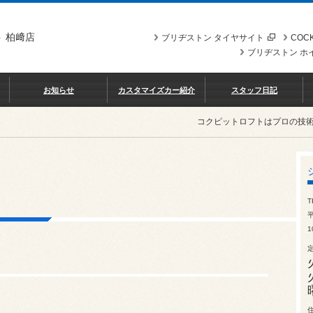
 柏﨑店
ブリヂストン タイヤサイト
COCK
ブリヂストン ホ
お知らせ
カスタマイズカー紹介
スタッフ日記
コクピットロフトはプロの技
T
1