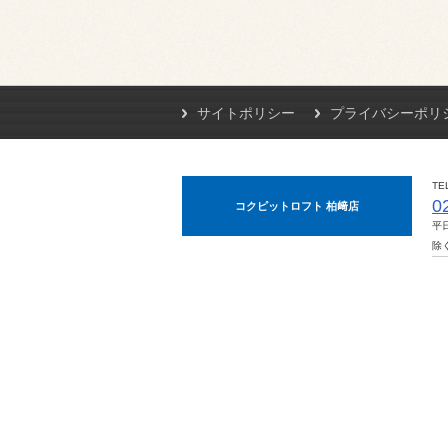
サイトポリシー
プライバシーポリ
TE
0
コクピットロフト 柏﨑店
平
除く