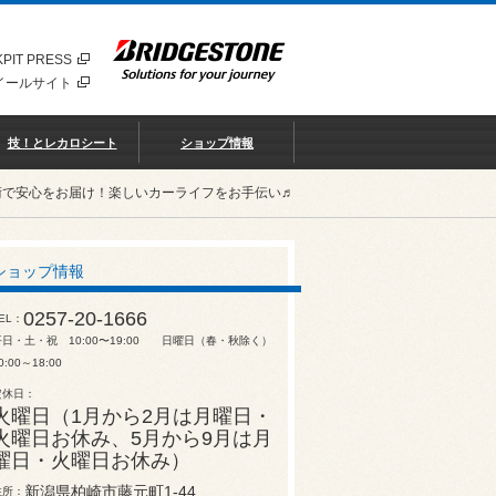
PIT PRESS
イールサイト
技！とレカロシート
ショップ情報
術で安心をお届け！楽しいカーライフをお手伝い♬
ショップ情報
0257-20-1666
EL
平日・土・祝 10:00〜19:00 日曜日（春・秋除く）
0:00～18:00
定休日
火曜日（1月から2月は月曜日・
火曜日お休み、5月から9月は月
曜日・火曜日お休み）
新潟県柏崎市藤元町1-44
住所