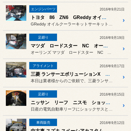
エンジンパーツ
2016年9月21日
トヨタ 86 ZN6 GReddy オイルクーラーキット 取り付け
GReddy オイルクーラーキットサーキットスペック（OIL CO...
足廻り
2016年9月19日
マツダ ロードスター NC オーリンズ 車高調
オーリンズ マツダ ロードスター NC オー...
アライメント
2016年9月17日
三菱 ランサーエボリューションX アライメント
本日は業者様からのご依頼で、三菱ランサーエボリューションXのアライ...
足廻り
2016年9月15日
ニッサン リーフ ニスモ ショック＆サス タイヤ＆ホイール 取付
日産の電気自動車リーフにショックサスとタイヤホイールを交換しました！
車両販売
2016年9月12日
中古車 スズキ スペーシアカスタム XS 納車