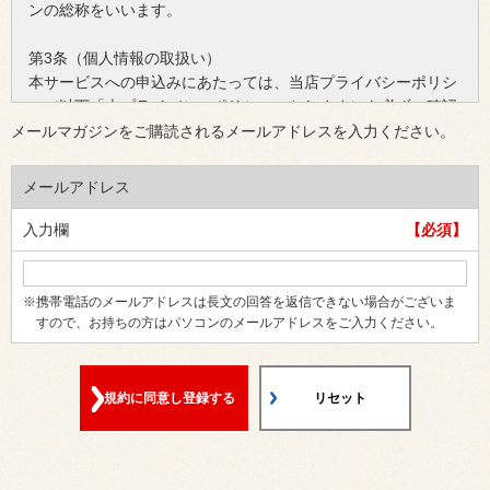
ンの総称をいいます。
第3条（個人情報の取扱い）
本サービスへの申込みにあたっては、当店プライバシーポリシ
ー（以下「本プライバシーポリシー」とします）を必ずご確認
ください。なお、本サービスに申込みをして頂いた際には、前
メールマガジンをご購読されるメールアドレスを入力ください。
提として本プライバシーポリシーにご同意頂けたものとしま
す。
メールアドレス
第4条（会員申込み）
入力欄
【必須】
お客様ご自身による本サービスへの会員申込み後、当店で申込
み内容を確認した時点で申し込みが有効になされ、本サービス
の会員（以下「本会員」とします）に登録されるものとしま
※携帯電話のメールアドレスは長文の回答を返信できない場合がございま
す。なお、本サービスをご利用するために必要な設備の投資、
すので、お持ちの方はパソコンのメールアドレスをご入力ください。
接続料、通話料を含む通信費用等については、本会員が自らこ
れを負担するものとします。
規約に同意し登録する
リセット
第5条（登録情報の変更）
お客様が会員申込みの際に入力した配信先メールアドレス等の
登録情報の内容に変更がある場合、当店所定の方法に従い当店