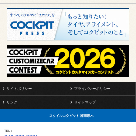
に通知してください。なお、携帯電話事業者等の都合により、
本会員の登録内容に影響を与える変更等が確認された場合につ
きましては、当店において本会員の登録内容変更手続を行う場
合もございますので、あらかじめご了承ください。
第6条（当店からのご案内の送信について）
当店が本会員に対して案内を差し上げる必要があると考えた場
合、当店が行う本サービス以外のE-mailによるご案内、情報の
送信等を行う場合がございますので、あらかじめご了承くださ
い。
第7条（本会員による配信の停止）
本会員ご自身の都合により配信の停止を希望なさる場合は、事
前に本サービス内、ないしは当店所定の方法に従い必ず当店に
サイトポリシー
プライバシーポリシー
通知してください。
リンク
サイトマップ
第8条（会員登録の取消）
配信先メールアドレスに送信した本メールマガジンが数回以上
スタイルコクピット 湘南厚木
にわたり、未着エラーとなった場合、あるいは、当店があらか
じめ指定した方法に本会員が従わずにご登録をなさった場合等
TEL
には、ご登録頂いたメールアドレスを無効とみなし、配信を停