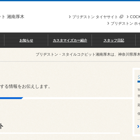
ト 湘南厚木
ブリヂストン タイヤサイト
COCK
ブリヂストン ホ
お知らせ
カスタマイズカー紹介
スタッフ日記
ブリヂストン・スタイルコクピット湘南厚木は、神奈川県厚
する情報をお伝えします。
T
平
ト