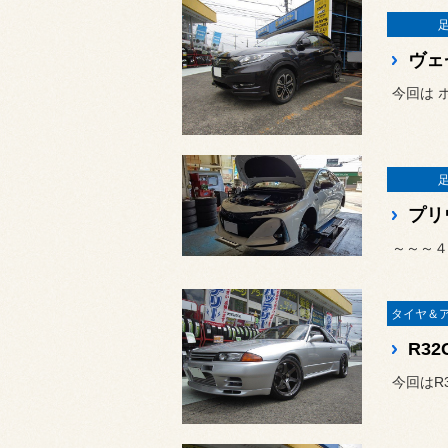
今回は 
プリ
～～～４
R32
今回はR