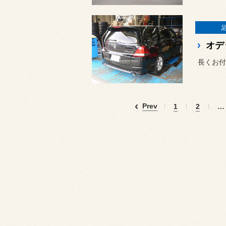
オデ
Prev
1
2
…