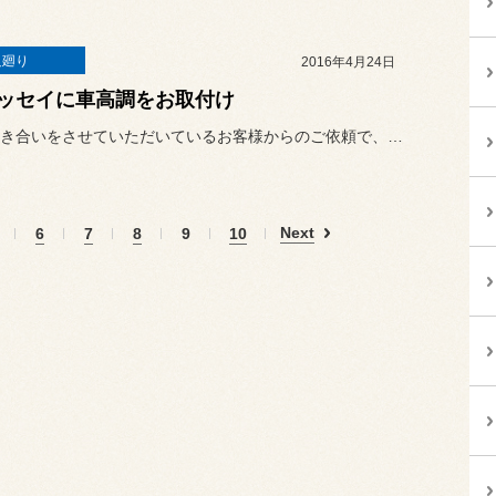
足廻り
2016年4月24日
ッセイに車高調をお取付け
長くお付き合いをさせていただいているお客様からのご依頼で、HKSの...
Next
6
7
8
9
10