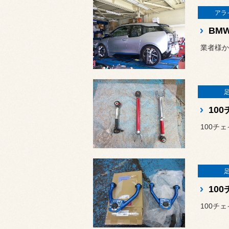
アラ
BM
業者様か
10
100チ
10
100チ