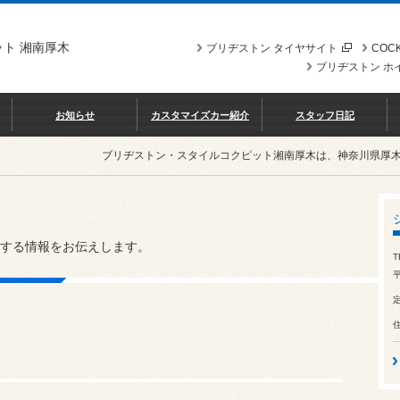
ト 湘南厚木
ブリヂストン タイヤサイト
COCK
ブリヂストン ホ
お知らせ
カスタマイズカー紹介
スタッフ日記
ブリヂストン・スタイルコクピット湘南厚木は、神奈川県厚
する情報をお伝えします。
T
平