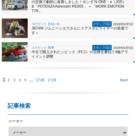
の交換で劇的に改善しました！ホンダ N-ONE：e（JG5）
&「POTENZA Adrenalin RE005 」＋「WORK EMOTION
T7R」
コクピット きねいわ
スタッフ日記
2026年8月5日
JB74W ジムニーシエラさんにドアスタビライザーの装着で
す ♪
コクピット 魚津
スタッフ日記
2026年8月5日
中古で購入されたシビック（FC1）の点検を兼ねて4輪アラ
イメント調整
1
…
2
3
4
5
1728
1729
Next
記事検索
メーカー