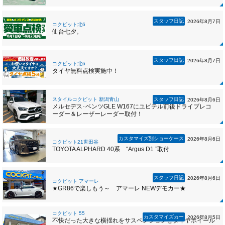
スタッフ日記
2026年8月7日
コクピット北6
仙台七夕。
スタッフ日記
2026年8月7日
コクピット北6
タイヤ無料点検実施中！
スタイルコクピット 新潟青山
スタッフ日記
2026年8月6日
メルセデス･ベンツGLE W167にユピテル前後ドライブレコ
ーダー＆レーザーレーダー取付！
カスタマイズ別ショーケース
2026年8月6日
コクピット21世田谷
TOYOTA ALPHARD 40系 “Argus D1 ”取付
スタッフ日記
2026年8月6日
コクピット アマーレ
★GR86で楽しもう～ アマーレ NEWデモカー★
コクピット 55
カスタマイズカー
2026年8月5日
不快だった大きな横揺れをサスペンションとタイヤホイール