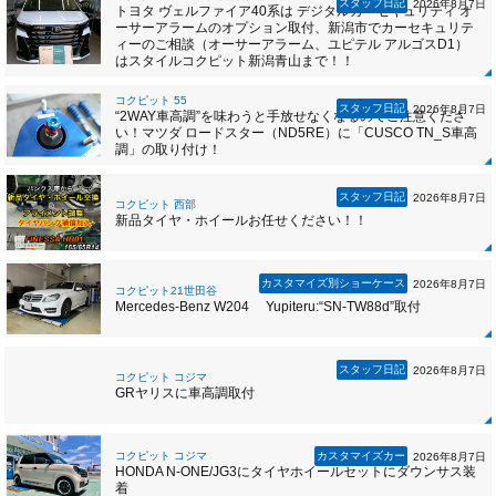
スタッフ日記
2026年8月7日
トヨタ ヴェルファイア40系は デジタルカーセキュリティ オ
ーサーアラームのオプション取付、新潟市でカーセキュリテ
ィーのご相談（オーサーアラーム、ユピテル アルゴスD1）
はスタイルコクピット新潟青山まで！！
コクピット 55
スタッフ日記
2026年8月7日
“2WAY車高調”を味わうと手放せなくなるのでご注意くださ
い！マツダ ロードスター（ND5RE）に「CUSCO TN_S車高
調」の取り付け！
スタッフ日記
2026年8月7日
コクピット 西部
新品タイヤ・ホイールお任せください！！
カスタマイズ別ショーケース
2026年8月7日
コクピット21世田谷
Mercedes-Benz W204 Yupiteru:“SN-TW88d”取付
スタッフ日記
2026年8月7日
コクピット コジマ
GRヤリスに車高調取付
コクピット コジマ
カスタマイズカー
2026年8月7日
HONDA N-ONE/JG3にタイヤホイールセットにダウンサス装
着