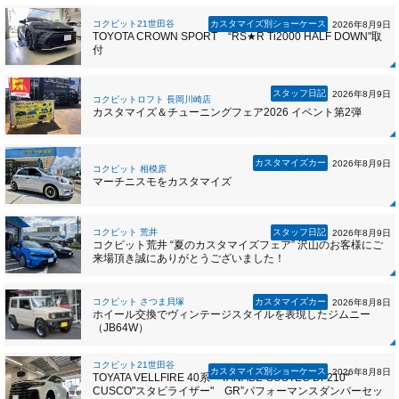
コクピット21世田谷
カスタマイズ別ショーケース
2026年8月9日
TOYOTA CROWN SPORT “RS★R Ti2000 HALF DOWN"取
付
スタッフ日記
2026年8月9日
コクピットロフト 長岡川崎店
カスタマイズ＆チューニングフェア2026 イベント第2弾
カスタマイズカー
2026年8月9日
コクピット 相模原
マーチニスモをカスタマイズ
コクピット 荒井
スタッフ日記
2026年8月9日
コクピット荒井 “夏のカスタマイズフェア” 沢山のお客様にご
来場頂き誠にありがとうございました！
コクピット さつま貝塚
カスタマイズカー
2026年8月8日
ホイール交換でヴィンテージスタイルを表現したジムニー
（JB64W）
コクピット21世田谷
カスタマイズ別ショーケース
2026年8月8日
TOYATA VELLFIRE 40系 TANABE"SUSTEC DF210"
CUSCO"スタビライザー" GR”パフォーマンスダンパーセッ