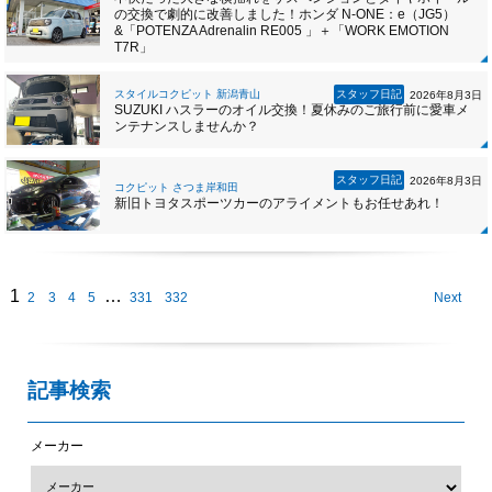
の交換で劇的に改善しました！ホンダ N-ONE：e（JG5）
&「POTENZA Adrenalin RE005 」＋「WORK EMOTION
T7R」
スタイルコクピット 新潟青山
スタッフ日記
2026年8月3日
SUZUKI ハスラーのオイル交換！夏休みのご旅行前に愛車メ
ンテナンスしませんか？
スタッフ日記
2026年8月3日
コクピット さつま岸和田
新旧トヨタスポーツカーのアライメントもお任せあれ！
1
…
2
3
4
5
331
332
Next
記事検索
メーカー