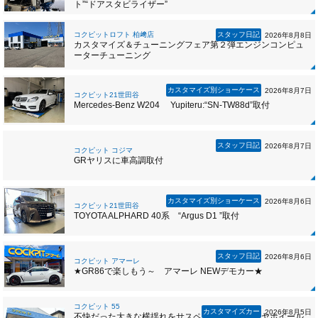
ト”“ドアスタビライザー”
コクピットロフト 柏﨑店
スタッフ日記
2026年8月8日
カスタマイズ＆チューニングフェア第２弾エンジンコンピュ
ーターチューニング
カスタマイズ別ショーケース
2026年8月7日
コクピット21世田谷
Mercedes-Benz W204 Yupiteru:“SN-TW88d”取付
スタッフ日記
2026年8月7日
コクピット コジマ
GRヤリスに車高調取付
カスタマイズ別ショーケース
2026年8月6日
コクピット21世田谷
TOYOTA ALPHARD 40系 “Argus D1 ”取付
スタッフ日記
2026年8月6日
コクピット アマーレ
★GR86で楽しもう～ アマーレ NEWデモカー★
コクピット 55
カスタマイズカー
2026年8月5日
不快だった大きな横揺れをサスペンションとタイヤホイール