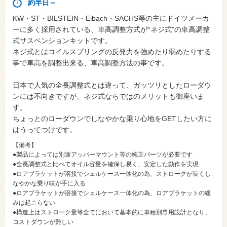
約半日～
KW・ST・BILSTEIN・Eibach・SACHS等の主にドイツメーカ
ーに多く採用されている、車高調整方式が‶ネジ式”の車高調整
式サスペンションキットです。
ネジ式とはコイルスプリングの反発力を強めたり弱めたりする
事で車高を調整出来る、車高調整方法の事です。
日本で人気の全長調整式とは違って、ガッツリとしたローダウ
ンには不向きですが、ネジ式ならではのメリットも御座いま
す。
ちょっとのローダウンでしなやかな乗り心地をGETしたい方に
はうってつけです。
【備考】
●製品によっては別途アッパーマウント等の純正パーツが必要です
●全長調整式と比べてオイル容量を確保し易く、安定した動作を実現
●ロアブラケットが溶接でシェルケース一体化の為、ストロークが長くし
なやかな乗り味が手に入る
●ロアブラケットが溶接でシェルケース一体化の為、ロアブラケットの緩
みは起こらない
●構造上はストローク量等全てにおいて基本的に車種別専用設計となり、
コストダウンが難しい