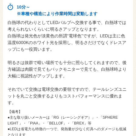
10分～
※車種や構造により作業時間は変動します
白熱球の代わりとしてLEDバルブへ交換する事で、白熱球では
考えられないくらいに明るさアップとなります。
白熱球は発光色が淡黄色の所謂“電球色”ですが、LEDは主に色
温度6000Kのホワイト光を採用し、明るさだけでなくドレスア
ップにも一役買います。
明るさは抜群で暗い場所でも十分に照らしてくれますので、後
方確認は肉眼で見てもバックモニターで見ても、白熱球時より
大幅に視認性がアップします。
それでいて交換は電球交換の要領ですので、テールレンズユニ
ットを丸ごと交換するよりもコストパフォーマンスに優れま
す。
【備考】
●主な取り扱いメーカーは「RG（レーシングギア）」・「SPHERE
LIGHT 」・「PIAA」・「BELLOF」・「BREX」等
●LEDは省電力も特徴の一つで、発熱量が少なく灯具へのダメージも低減
となります