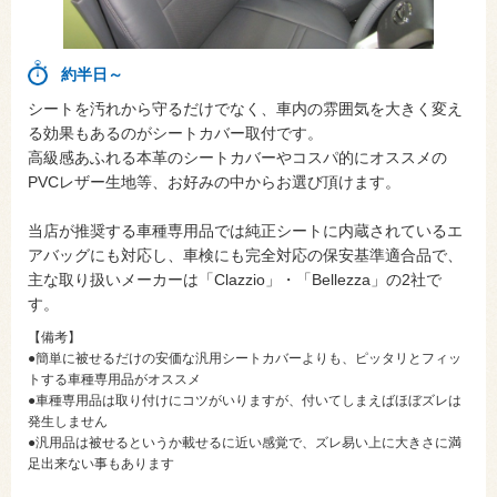
約半日～
シートを汚れから守るだけでなく、車内の雰囲気を大きく変え
る効果もあるのがシートカバー取付です。
高級感あふれる本革のシートカバーやコスパ的にオススメの
PVCレザー生地等、お好みの中からお選び頂けます。
当店が推奨する車種専用品では純正シートに内蔵されているエ
アバッグにも対応し、車検にも完全対応の保安基準適合品で、
主な取り扱いメーカーは「Clazzio」・「Bellezza」の2社で
す。
【備考】
●簡単に被せるだけの安価な汎用シートカバーよりも、ピッタリとフィッ
トする車種専用品がオススメ
●車種専用品は取り付けにコツがいりますが、付いてしまえばほぼズレは
発生しません
●汎用品は被せるというか載せるに近い感覚で、ズレ易い上に大きさに満
足出来ない事もあります