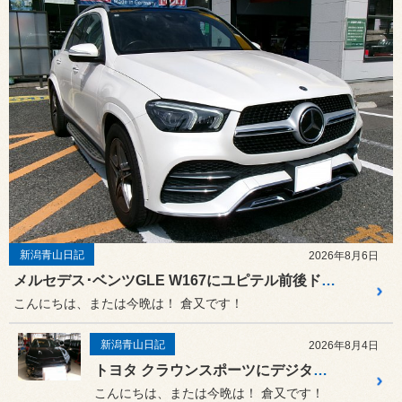
新潟青山日記
2026年8月6日
メルセデス･ベンツGLE W167にユピテル前後ドライブレコーダー＆レーザーレーダー取付！
こんにちは、または今晩は！ 倉又です！
新潟青山日記
2026年8月4日
トヨタ クラウンスポーツにデジタルカーセキュリティ オーサーアラーム IGLA2＋&ステンレススキャナー取付、新潟市でカーセキュリティーのご相談（オーサーアラーム、ユピテル アルゴスD1）はスタイルコクピット新潟青山まで！8月5日は定休日です！！
こんにちは、または今晩は！ 倉又です！