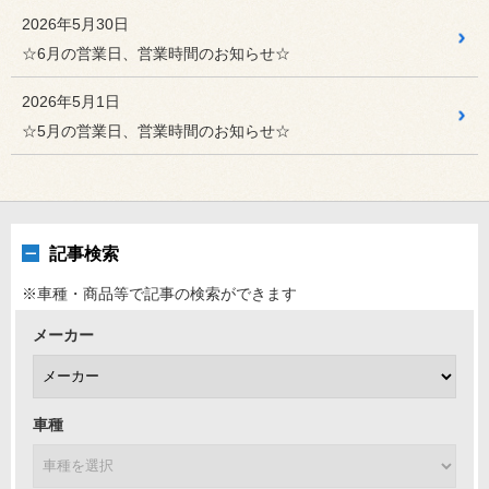
2026年7月30日
カスタマイズカー
2026年5月30日
BMW3シリーズツーリング G2...
☆6月の営業日、営業時間のお知らせ☆
LMに惚れ込んで、前車にもLMを装着していらっしゃいまし
たが、この...
2026年5月1日
☆5月の営業日、営業時間のお知らせ☆
2026年7月27日
新潟青山日記
【フォルクスワーゲン】ゴルフのタ...
みなさん こんにちは、こんばんは！
2026年7月26日
新潟青山日記
記事検索
NEW ALFA ROMEO G...
こんにちは、または今晩は！倉又です！
※車種・商品等で記事の検索ができます
メーカー
車種