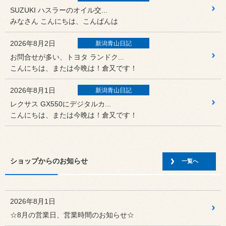
SUZUKI ハスラーのオイル交...
みなさん こんにちは、こんばんは
2026年8月2日
新潟青山日記
お問合せが多い、トヨタ ランドク...
こんにちは、または今晩は！倉又です！
2026年8月1日
新潟青山日記
レクサス GX550にデジタルカ...
こんにちは、または今晩は！倉又です！
2026年7月31日
新潟青山日記
FIAT ドブロに【Yupite...
ショップからのお知らせ
みなさん こんにちは、こんばんは！
一覧へ
2026年7月30日
新潟青山日記
BMW 3シリーズツーリング G...
2026年8月1日
こんにちは、または今晩は！倉又です！
☆8月の営業日、営業時間のお知らせ☆