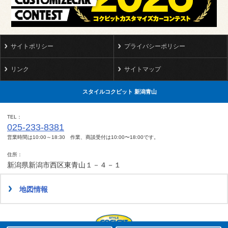
サイトポリシー
プライバシーポリシー
リンク
サイトマップ
スタイルコクピット 新潟青山
TEL
025-233-8381
営業時間は10:00～18:30 作業、商談受付は10:00〜18:00です。
住所
新潟県新潟市西区東青山１－４－１
地図情報
タイヤ点検・安全点検/タイヤ履き替え/オイル交換/その他ピット作業の予約
クローク契約会員専用タイヤ履き替え※タイヤ履き替えを希望のクローク契約会員の方はこちらを選択ください
本日のタイヤ履き替え順番待ち予約 ※クローク契約会員の方はご利用いただけません