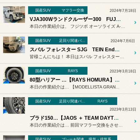
国産SUV
マフラー交換
2024年7月18日
VJA300Wランドクルーザー300 FUJITSUBO AUTHORIZE A-S
本日の作業紹介は、 フジツボ オーソライズ A-Sマ...
国産SUV
足回り関連パーツ
2024年7月6日
スバル フォレスター SJG TEIN EnduraPro Plus
皆様こんにちは！ 本日はスバル フォレスターがご来...
国産SUV
RAYS
2023年3月18日
80型ハリアー …【RAYS HOMURA】＋【ALENZA LX100】。
本日の作業紹介は… 【MODELLISTA GRAN...
国産SUV
足回り関連パーツ
RAYS
2023年3月13日
プラド150…【JAOS ＋ TEAM DAYTONA】。
本日の作業紹介は… 前回マフラー交換をさせて頂きまし...
国産SUV
ブレーキ関連
吸気・排気系パーツ