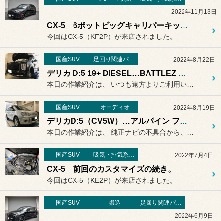
2022年11月13日
CX-5 6ポットビッグキャリパーキット取付！
今回はCX-5（KF2P）が来店されました。
国産SUV
足回り関連パーツ
2022年8月22日
デリカ D:5 19+ DIESEL…BATTLEZ リフトアップセット VFS。
本日の作業紹介は、 いつも遠方よりご利用いただいてい...
国産SUV
オーディオ
2022年8月19日
デリカD:5（CV5W）…アルパイン フローティング。
本日の作業紹介は、 純正ナビの不具合から、ご相談を受...
国産SUV
吸気・排気系パーツ
2022年7月4日
CX-5 前回のカスタマイズの続き。
今回はCX-5（KE2P）が来店されました。
国産SUV
鍛造
足回り関連パーツ
2022年6月9日