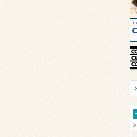
の...
当店では鈑金塗装業者様へお取り次
ぎをしております。＊保険対応も可
能...
※