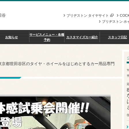
田谷
ブリヂストン タイヤサイト
COCK
ブリヂストン ホ
サービスメニュー・各種
お知らせ
カスタマイズカー紹介
スタッフ日記
予約
、東京都世田谷区のタイヤ・ホイールをはじめとするカー用品専門
T
平