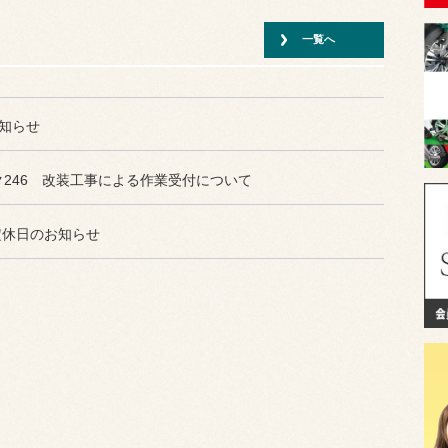
RECARO RCS-Sound...
一覧へ
＊運転席のみサウンドエディション
になります。
知らせ
TOYOTA VELLFIRE ...
本日の作業紹介は、40系ヴェルファ
246 改装工事による作業受付について
イアです。
 定休日のお知らせ
TOYOTA GR86 ZN8 ...
本日の作業紹介は、 GR86 ZN8で
す。
Mercedes-Benz W4...
本日の作業紹介は、W463 G350で
す。
お車のキズやへこみなどでお悩み