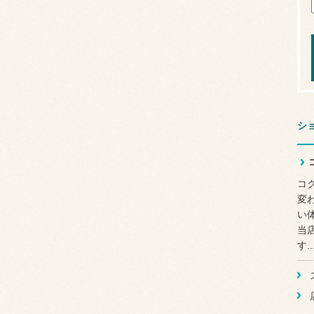
シ
コク
変
い
当
す..