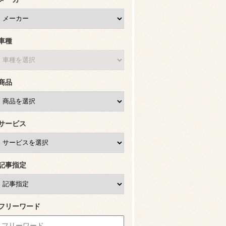
車種
商品
サービス
記事指定
フリーワード